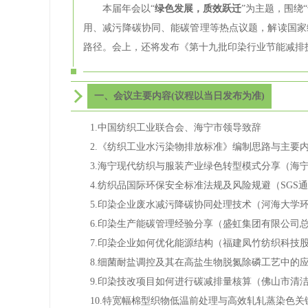
本届年会以“
绿色发展，质效跃迁
”为主题，围绕
用、减污降碳协同、能碳管理等热点议题，解读国家
路径。会上，还将发布《第十九批印染行业节能减排
一、会议主要内容(议程以当日发布为准)
1.中国纺织工业联合会、海宁市领导致辞
2.《纺织工业水污染物排放标准》编制思路与主要
3.海宁现代纺织与服装产业绿色转型模式分享（海
4.纺织品国际环保安全标准法规及风险规避（SG
5.印染企业废水减污降碳协同处理技术（河海大学
6.印染生产能碳管理经验分享（盛虹集团有限公司
7.印染企业如何优化能源结构（福建凤竹纺织科技
8.细菌耐盐调控及其在高盐生物脱氮除磷工艺中的
9.印染技改项目如何进行碳减排量核算（佛山市清
10.特宽幅棉型织物低温前处理与高效轧轧蒸染色