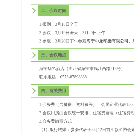
二、会议时间
1.报到：3月18日全天
2.会议：3月19日全天，3月20日上午
3.参观：3月20日下午参观
海宁中龙印染有限公司、
三、会议地点
海宁华邑酒店（浙江省海宁市钱江西路218号）
联系电话：0573-87898888
四、有关费用
1.会务费（含餐费、资料费等）：会员企业代表1500
2.会议用房由会议统一安排，住宿费自理（住宿费现场
3.会务费缴费方式
（1）银行转账：参会代表于3月12日前汇款至协会