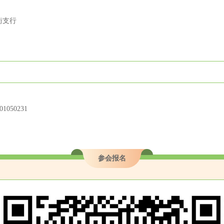
街支行
01050231
参会报名