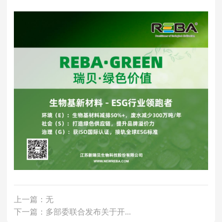
上一篇：无
下一篇：多部委联合发布关于开...