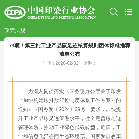
政策法规
73项！第三批工业产品碳足迹核算规则团体标准推荐
清单公布
时间：2026-02-02 来源：
为深入贯彻落实《国务院办公厅关于印发
〈加快构建碳排放双控制度体系工作方案〉的
通知》（国办发〔2024〕39号）要求，加快提
升工业产品碳足迹管理水平，健全完善碳足迹
管理体系，推动工业绿色低碳转型，近日，工
业和信息化部会同生态环境部、国家发展改革